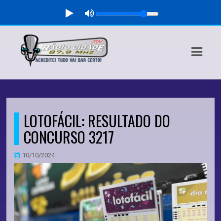
ASTS
IAS
IA
DOS
LOTOFÁCIL: RESULTADO DO
RAMAÇÃO
CONCURSO 3217
TOS
10/10/2024
E
E
ATO