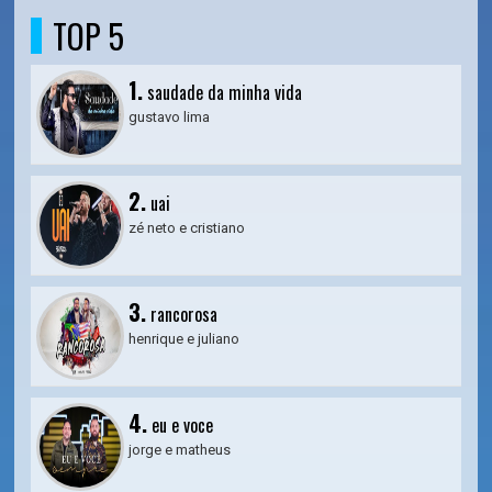
TOP 5
1.
saudade da minha vida
gustavo lima
2.
uai
zé neto e cristiano
3.
rancorosa
henrique e juliano
4.
eu e voce
jorge e matheus