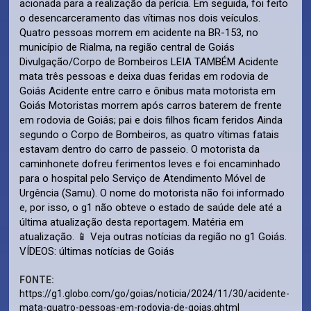
acionada para a realização da perícia. Em seguida, foi feito
o desencarceramento das vítimas nos dois veículos.
Quatro pessoas morrem em acidente na BR-153, no
município de Rialma, na região central de Goiás
Divulgação/Corpo de Bombeiros LEIA TAMBÉM Acidente
mata três pessoas e deixa duas feridas em rodovia de
Goiás Acidente entre carro e ônibus mata motorista em
Goiás Motoristas morrem após carros baterem de frente
em rodovia de Goiás; pai e dois filhos ficam feridos Ainda
segundo o Corpo de Bombeiros, as quatro vítimas fatais
estavam dentro do carro de passeio. O motorista da
caminhonete dofreu ferimentos leves e foi encaminhado
para o hospital pelo Serviço de Atendimento Móvel de
Urgência (Samu). O nome do motorista não foi informado
e, por isso, o g1 não obteve o estado de saúde dele até a
última atualização desta reportagem. Matéria em
atualização. 📱 Veja outras notícias da região no g1 Goiás.
VÍDEOS: últimas notícias de Goiás
FONTE:
https://g1.globo.com/go/goias/noticia/2024/11/30/acidente-
mata-quatro-pessoas-em-rodovia-de-goias.ghtml