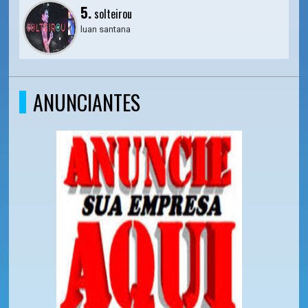
5.
solteirou
luan santana
ANUNCIANTES