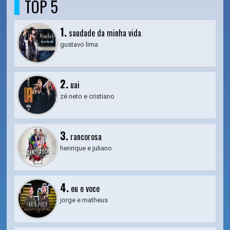
TOP 5
1.
saudade da minha vida
gustavo lima
2.
uai
zé neto e cristiano
3.
rancorosa
henrique e juliano
4.
eu e voce
jorge e matheus