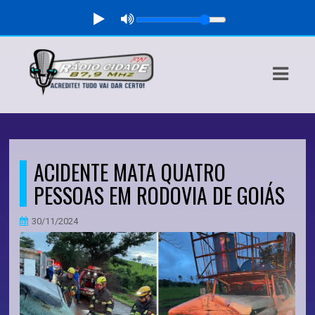
ASTS
IAS
IA
DOS
ACIDENTE MATA QUATRO
RAMAÇÃO
PESSOAS EM RODOVIA DE GOIÁS
TOS
30/11/2024
E
E
ATO